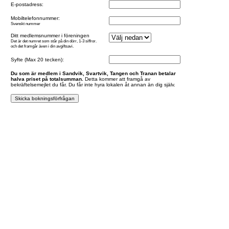
E-postadress:
Mobiltelefonnummer:
Svenskt nummer
Ditt medlemsnummer i föreningen
Det är det numret som står på din dörr, 1-3 siffror.
och det framgår även i din avgiftsavi.
Syfte (Max 20 tecken):
Du som är medlem i Sandvik, Svartvik, Tangen och Tranan betalar
halva priset på totalsumman.
Detta kommer att framgå av
bekräftelsemejlet du får. Du får inte hyra lokalen åt annan än dig själv.