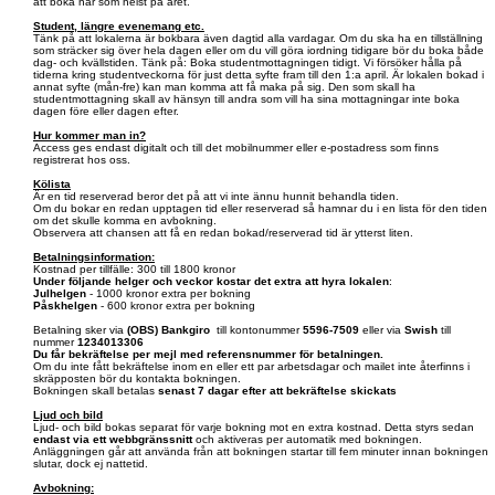
att boka när som helst på året.
Student, längre evenemang etc.
Tänk på att lokalerna är bokbara även dagtid alla vardagar. Om du ska ha en tillställning
som sträcker sig över hela dagen eller om du vill göra iordning tidigare bör du boka både
dag- och kvällstiden. Tänk på: Boka studentmottagningen tidigt. Vi försöker hålla på
tiderna kring studentveckorna för just detta syfte fram till den 1:a april. Är lokalen bokad i
annat syfte (mån-fre) kan man komma att få maka på sig. Den som skall ha
studentmottagning skall av hänsyn till andra som vill ha sina mottagningar inte boka
dagen före eller dagen efter.
Hur kommer man in?
Access ges endast digitalt och till det mobilnummer eller e-postadress som finns
registrerat hos oss.
Kölista
Är en tid reserverad beror det på att vi inte ännu hunnit behandla tiden.
Om du bokar en redan upptagen tid eller reserverad så hamnar du i en lista för den tiden
om det skulle komma en avbokning.
Observera att chansen att få en redan bokad/reserverad tid är ytterst liten.
Betalningsinformation:
Kostnad per tillfälle: 300 till 1800 kronor
Under följande helger och veckor kostar det extra att hyra lokalen
:
Julhelgen
- 1000 kronor extra per bokning
Påskhelgen
- 600 kronor extra per bokning
Betalning sker via
(OBS)
Bankgiro
till kontonummer
5596-7509
eller via
Swish
till
nummer
1234013306
Du får bekräftelse per mejl med referensnummer för betalningen.
Om du inte fått bekräftelse inom en eller ett par arbetsdagar och mailet inte återfinns i
skräpposten bör du kontakta bokningen.
Bokningen skall betalas
senast 7 dagar efter att bekräftelse skickats
Ljud och bild
Ljud- och bild bokas separat för varje bokning mot en extra kostnad. Detta styrs sedan
endast via ett webbgränssnitt
och aktiveras per automatik med bokningen.
Anläggningen går att använda från att bokningen startar till fem minuter innan bokningen
slutar, dock ej nattetid.
Avbokning: