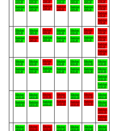
23/9-26
27/9-26
21/9-26
22/9-26
24/9-26
25/9-26
26/9-26
Badviken
Båtviken
Badviken
Badviken
Badviken
Badviken
Badviken
23/9-26
27/9-26
24/9-26
21/9-26
22/9-26
25/9-26
26/9-26
Badviken
27/9-26
Badviken
27/9-26
.
Båtviken
Båtviken
Båtviken
Båtviken
Båtviken
Båtviken
Båtviken
30/9-26
3/10-26
4/10-26
28/9-26
29/9-26
1/10-26
2/10-26
Båtviken
Badviken
Badviken
Badviken
Badviken
Badviken
Badviken
4/10-26
30/9-26
3/10-26
29/9-26
28/9-26
1/10-26
2/10-26
Badviken
4/10-26
Badviken
4/10-26
.
Båtviken
Båtviken
Båtviken
Båtviken
Båtviken
Båtviken
Båtviken
7/10-26
5/10-26
6/10-26
8/10-26
9/10-26
10/10-26
11/10-26
Badviken
Badviken
Badviken
Badviken
Badviken
Badviken
Båtviken
7/10-26
5/10-26
6/10-26
8/10-26
9/10-26
10/10-26
11/10-26
Badviken
11/10-26
Badviken
11/10-26
.
Båtviken
Båtviken
Båtviken
Båtviken
Båtviken
Båtviken
Båtviken
14/10-26
15/10-26
17/10-26
12/10-26
13/10-26
16/10-26
18/10-26
Badviken
Badviken
Badviken
Badviken
Badviken
Badviken
Båtviken
15/10-26
17/10-26
14/10-26
16/10-26
12/10-26
13/10-26
18/10-26
Badviken
18/10-26
Badviken
18/10-26
.
Båtviken
Båtviken
Båtviken
Båtviken
Båtviken
Båtviken
Båtviken
20/10-26
21/10-26
19/10-26
22/10-26
23/10-26
24/10-26
25/10-26