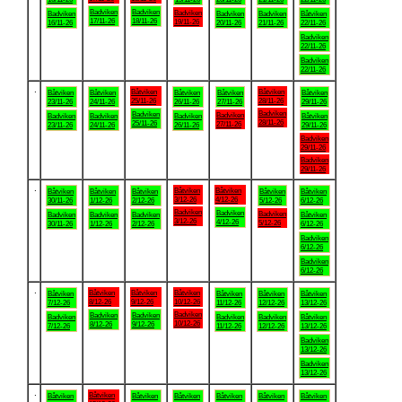
Badviken
Badviken
Badviken
Badviken
Badviken
Badviken
Båtviken
17/11-26
18/11-26
19/11-26
16/11-26
20/11-26
21/11-26
22/11-26
Badviken
22/11-26
Badviken
22/11-26
.
Båtviken
Båtviken
Båtviken
Båtviken
Båtviken
Båtviken
Båtviken
25/11-26
28/11-26
23/11-26
24/11-26
26/11-26
27/11-26
29/11-26
Badviken
Badviken
Badviken
Badviken
Badviken
Badviken
Båtviken
28/11-26
25/11-26
27/11-26
23/11-26
24/11-26
26/11-26
29/11-26
Badviken
29/11-26
Badviken
29/11-26
.
Båtviken
Båtviken
Båtviken
Båtviken
Båtviken
Båtviken
Båtviken
3/12-26
4/12-26
30/11-26
1/12-26
2/12-26
5/12-26
6/12-26
Badviken
Badviken
Badviken
Badviken
Badviken
Badviken
Båtviken
3/12-26
4/12-26
5/12-26
30/11-26
1/12-26
2/12-26
6/12-26
Badviken
6/12-26
Badviken
6/12-26
.
Båtviken
Båtviken
Båtviken
Båtviken
Båtviken
Båtviken
Båtviken
8/12-26
9/12-26
10/12-26
7/12-26
11/12-26
12/12-26
13/12-26
Badviken
Badviken
Badviken
Badviken
Badviken
Badviken
Båtviken
10/12-26
8/12-26
9/12-26
7/12-26
11/12-26
12/12-26
13/12-26
Badviken
13/12-26
Badviken
13/12-26
.
Båtviken
Båtviken
Båtviken
Båtviken
Båtviken
Båtviken
Båtviken