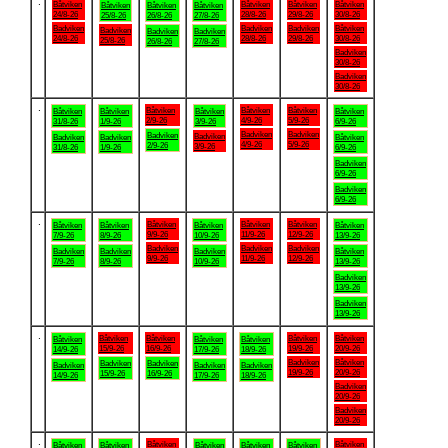
.
Båtviken
Båtviken
Båtviken
Båtviken
Båtviken
Båtviken
Båtviken
24/8-26
28/8-26
29/8-26
30/8-26
25/8-26
26/8-26
27/8-26
Badviken
Badviken
Badviken
Båtviken
Badviken
Badviken
Badviken
24/8-26
28/8-26
29/8-26
30/8-26
25/8-26
26/8-26
27/8-26
Badviken
30/8-26
Badviken
30/8-26
.
Båtviken
Båtviken
Båtviken
Båtviken
Båtviken
Båtviken
Båtviken
2/9-26
4/9-26
5/9-26
31/8-26
1/9-26
3/9-26
6/9-26
Badviken
Badviken
Badviken
Badviken
Badviken
Badviken
Båtviken
4/9-26
5/9-26
2/9-26
3/9-26
31/8-26
1/9-26
6/9-26
Badviken
6/9-26
Badviken
6/9-26
.
Båtviken
Båtviken
Båtviken
Båtviken
Båtviken
Båtviken
Båtviken
9/9-26
11/9-26
12/9-26
7/9-26
8/9-26
10/9-26
13/9-26
Badviken
Badviken
Badviken
Badviken
Badviken
Badviken
Båtviken
9/9-26
11/9-26
12/9-26
7/9-26
8/9-26
10/9-26
13/9-26
Badviken
13/9-26
Badviken
13/9-26
.
Båtviken
Båtviken
Båtviken
Båtviken
Båtviken
Båtviken
Båtviken
15/9-26
16/9-26
19/9-26
20/9-26
14/9-26
17/9-26
18/9-26
Badviken
Båtviken
Badviken
Badviken
Badviken
Badviken
Badviken
19/9-26
20/9-26
15/9-26
16/9-26
14/9-26
17/9-26
18/9-26
Badviken
20/9-26
Badviken
20/9-26
.
Båtviken
Båtviken
Båtviken
Båtviken
Båtviken
Båtviken
Båtviken