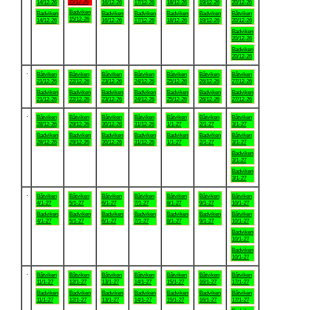
15/12-26
14/12-26
16/12-26
17/12-26
18/12-26
19/12-26
20/12-26
Badviken
Badviken
Badviken
Badviken
Badviken
Badviken
Båtviken
15/12-26
14/12-26
16/12-26
17/12-26
18/12-26
19/12-26
20/12-26
Badviken
20/12-26
Badviken
20/12-26
.
Båtviken
Båtviken
Båtviken
Båtviken
Båtviken
Båtviken
Båtviken
21/12-26
22/12-26
23/12-26
24/12-26
25/12-26
26/12-26
27/12-26
Badviken
Badviken
Badviken
Badviken
Badviken
Badviken
Badviken
21/12-26
22/12-26
23/12-26
24/12-26
25/12-26
26/12-26
27/12-26
.
Båtviken
Båtviken
Båtviken
Båtviken
Båtviken
Båtviken
Båtviken
28/12-26
29/12-26
30/12-26
31/12-26
1/1-27
2/1-27
3/1-27
Badviken
Badviken
Badviken
Badviken
Badviken
Badviken
Båtviken
28/12-26
29/12-26
30/12-26
31/12-26
1/1-27
2/1-27
3/1-27
Badviken
3/1-27
Badviken
3/1-27
.
Båtviken
Båtviken
Båtviken
Båtviken
Båtviken
Båtviken
Båtviken
4/1-27
5/1-27
6/1-27
7/1-27
8/1-27
9/1-27
10/1-27
Badviken
Badviken
Badviken
Badviken
Badviken
Badviken
Båtviken
4/1-27
5/1-27
6/1-27
7/1-27
8/1-27
9/1-27
10/1-27
Badviken
10/1-27
Badviken
10/1-27
.
Båtviken
Båtviken
Båtviken
Båtviken
Båtviken
Båtviken
Båtviken
11/1-27
12/1-27
13/1-27
14/1-27
15/1-27
16/1-27
17/1-27
Badviken
Badviken
Badviken
Badviken
Badviken
Badviken
Båtviken
11/1-27
12/1-27
13/1-27
14/1-27
15/1-27
16/1-27
17/1-27