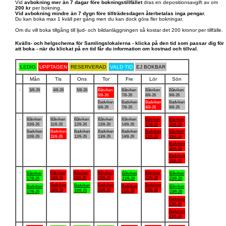
Vid
avbokning mer än 7 dagar före bokningstillfället
dras en depositionsavgift av om
200 kr
per bokning.
Vid avbokning mindre än 7 dygn före tillträdesdagen återbetalas inga pengar.
Du kan boka max 1 kväll per gång men du kan dock göra fler bokningar.
Om du vill boka tillgång till ljud- och bildanläggningen så kostar det 200 kronor per tillfälle.
Kvälls- och helgschema för Samlingslokalerna - klicka på den tid som passar dig för
att boka - när du klickat på en tid får du information om kostnad och tillval.
LEDIG
UPPTAGEN
RESERVERAD
VALD TID
EJ BOKBAR
Mån
Tis
Ons
Tor
Fre
Lör
Sön
.
3/8-26
4/8-26
5/8-26
Båtviken
Båtviken
Båtviken
Båtviken
6/8-26
7/8-26
8/8-26
9/8-26
Badviken
Badviken
Badviken
Badviken
6/8-26
7/8-26
8/8-26
9/8-26
.
Båtviken
Båtviken
Båtviken
Båtviken
Båtviken
Båtviken
Båtviken
10/8-26
11/8-26
12/8-26
13/8-26
14/8-26
15/8-26
16/8-26
Badviken
Badviken
Badviken
Badviken
Badviken
Badviken
Båtviken
10/8-26
11/8-26
12/8-26
13/8-26
14/8-26
15/8-26
16/8-26
Badviken
16/8-26
Badviken
16/8-26
.
Båtviken
Båtviken
Båtviken
Båtviken
Båtviken
Båtviken
Båtviken
18/8-26
19/8-26
20/8-26
22/8-26
17/8-26
21/8-26
23/8-26
Badviken
Badviken
Badviken
Badviken
Badviken
Badviken
Båtviken
18/8-26
20/8-26
22/8-26
19/8-26
21/8-26
17/8-26
23/8-26
Badviken
23/8-26
Badviken
23/8-26