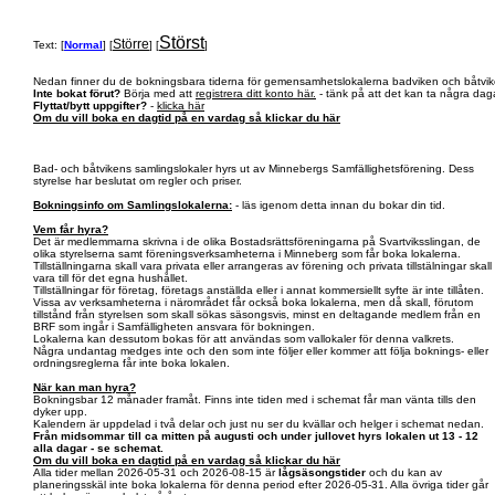
Störst
Större
Text: [
Normal
] [
] [
]
Nedan finner du de bokningsbara tiderna för gemensamhetslokalerna badviken och båtvik
Inte bokat förut?
Börja med att
registrera ditt konto här.
- tänk på att det kan ta några daga
Flyttat/bytt uppgifter?
-
klicka här
Om du vill boka en dagtid på en vardag så klickar du här
Bad- och båtvikens samlingslokaler hyrs ut av Minnebergs Samfällighetsförening. Dess
styrelse har beslutat om regler och priser.
Bokningsinfo om Samlingslokalerna:
- läs igenom detta innan du bokar din tid.
Vem får hyra?
Det är medlemmarna skrivna i de olika Bostadsrättsföreningarna på Svartviksslingan, de
olika styrelserna samt föreningsverksamheterna i Minneberg som får boka lokalerna.
Tillställningarna skall vara privata eller arrangeras av förening och privata tillstälningar skall
vara till för det egna hushållet.
Tillställningar för företag, företags anställda eller i annat kommersiellt syfte är inte tillåten.
Vissa av verksamheterna i närområdet får också boka lokalerna, men då skall, förutom
tillstånd från styrelsen som skall sökas säsongsvis, minst en deltagande medlem från en
BRF som ingår i Samfälligheten ansvara för bokningen.
Lokalerna kan dessutom bokas för att användas som vallokaler för denna valkrets.
Några undantag medges inte och den som inte följer eller kommer att följa boknings- eller
ordningsreglerna får inte boka lokalen.
När kan man hyra?
Bokningsbar 12 månader framåt. Finns inte tiden med i schemat får man vänta tills den
dyker upp.
Kalendern är uppdelad i två delar och just nu ser du kvällar och helger i schemat nedan.
Från midsommar till ca mitten på augusti och under jullovet hyrs lokalen ut 13 - 12
alla dagar - se schemat.
Om du vill boka en dagtid på en vardag så klickar du här
Alla tider mellan 2026-05-31 och 2026-08-15 är
lågsäsongstider
och du kan av
planeringsskäl inte boka lokalerna för denna period efter 2026-05-31. Alla övriga tider går