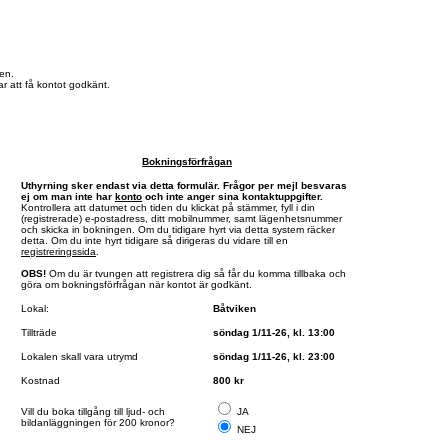
en.
r att få kontot godkänt.
Bokningsförfrågan
Uthyrning sker endast via detta formulär. Frågor per mejl besvaras
ej om man inte har
konto
och inte anger sina kontaktuppgifter.
Kontrollera att datumet och tiden du klickat på stämmer, fyll i din
(registrerade) e-postadress, ditt mobilnummer, samt lägenhetsnummer
och skicka in bokningen. Om du tidigare hyrt via detta system räcker
detta. Om du inte hyrt tidigare så dirigeras du vidare till en
registreringssida
.
OBS!
Om du är tvungen att registrera dig så får du komma tillbaka och
göra om bokningsförfrågan när kontot är godkänt.
Lokal:
Båtviken
Tillträde
söndag 1/11-26, kl. 13:00
Lokalen skall vara utrymd
söndag 1/11-26, kl. 23:00
Kostnad
800 kr
Vill du boka tillgång till ljud- och
JA
bildanläggningen för 200 kronor?
NEJ